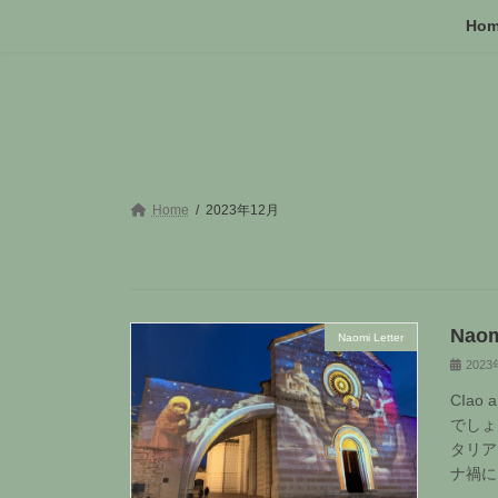
コ
ナ
Ho
ン
ビ
テ
ゲ
ン
ー
ツ
シ
へ
ョ
ス
ン
キ
に
ッ
移
Home
2023年12月
プ
動
Naom
Naomi Letter
202
CIao
でしょ
タリア
ナ禍