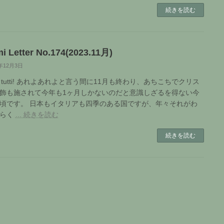
続きを読む
i Letter No.174(2023.11月)
3年12月3日
 a tutti! あれよあれよと言う間に11月も終わり、あちこちでクリス
飾も施されて今年も1ヶ月しかないのだと意識しざるを得ない今
頃です。 日本もイタリアも四季のある国ですが、年々それがわ
づらく
... 続きを読む
続きを読む