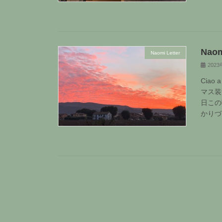
Naom
Naomi Letter
202
Ciao
マス装
日この
かり