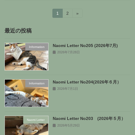
投
固
固
1
2
»
定
定
稿
ペ
ペ
ー
ー
最近の投稿
の
ジ
ジ
ペ
Naomi Letter No205 (2026年7月)
Information
2026年7月28日
ー
ジ
送
Naomi Letter No204(2026年６月）
り
Information
2026年7月1日
Naomi Letter No203 (2026年５月）
Naomi Letter
2026年5月29日