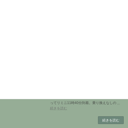
2024年 写真で綴るふた
たび北イタリアの旅
2025年12月17日
（再びイタリアの旅はなかなか完了せず、お読
みいただく方には大変ご迷惑をおかけしまし
た。） リミニを拠点に奈緒美さんやその友達と
ウルビーノやサンマリノ共和国を堪能しまし
た。泊ったお宿は民泊でとても素晴らしかっ
た。 最後にリ
... 続きを読む
続きを読む
2024年再びイタリアの旅 （No4)
2024年 写真で綴るふた
たび北イタリアの旅
2025年8月31日
7月6日（土）今日はボルツァーノからRiminiへ
移動の日（リミにはアドリア海に面する保養地
でここを拠点に、サンマリノ共和国へ行く。）
朝5時起き、７時４５分のフィレﾂチャロサにの
ってリミニ11時40分到着。乗り換えなしの
...
続きを読む
続きを読む