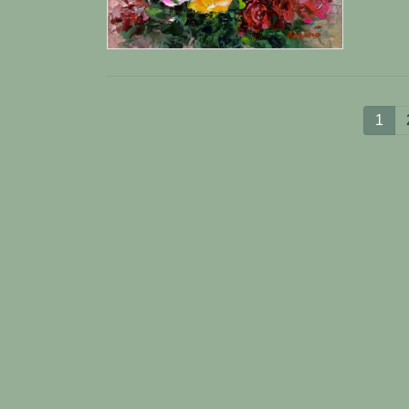
投
固
1
定
稿
ペ
ー
の
ジ
ペ
ー
ジ
送
り