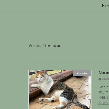
コ
ナ
Ho
ン
ビ
テ
ゲ
ン
ー
ツ
シ
へ
ョ
ス
ン
キ
に
ッ
移
Home
Information
プ
動
Naom
Information
202
Cia
すか？
今日は
続きを