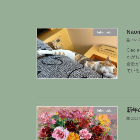
Naom
Information
202
Cia
かがお
食欲が
てい
新年
Information
202