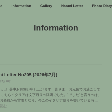
me
Information
Gallery
Naomi Letter
Photo Diary
Information
i Letter No205 (2026年7月)
6年7月28日
o a tutti! 暑中お見舞い申し上げます！皆さま、お元気でお過ごしで
 こちらイタリアは文字通りの猛暑でした。“でした”と言うのは、
お昼前から雷雨となり、今このイタリア便りを書いている時
...
読む