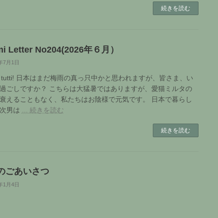
続きを読む
i Letter No204(2026年６月）
6年7月1日
o a tutti! 日本はまだ梅雨の真っ只中かと思われますが、皆さま、い
過ごしですか？ こちらは大猛暑ではありますが、愛猫ミルタの
衰えることもなく、私たちはお陰様で元気です。 日本で暮らし
る次男は
... 続きを読む
続きを読む
のごあいさつ
6年1月4日