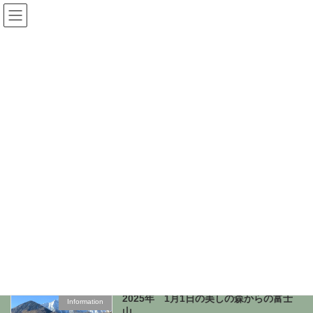
コ
ナ
ン
ビ
テ
ゲ
ン
ー
2025年1月
ツ
シ
へ
ョ
ス
ン
キ
に
Home
2025年1月
ッ
移
プ
動
Naomi Letter No.187（2025年1月）
Naomi Letter
2025年1月25日
Ciao, buon anno a tutti! 皆さま、いかがお過ご
しですか?遅ればせながら, 明けましておめでと
うございます。2025年も引き続き、よろしくお
願いいたします。 思えばパソコンが一般家庭に
も普及し始めて
... 続きを読む
続きを読む
2025年 1月1日の美しの森からの富士
Information
山