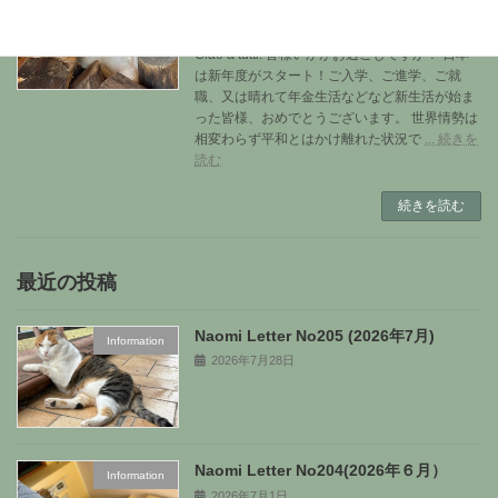
Naomi Letter
2026年5月1日
Ciao a tutti! 皆様いかがお過ごしですか？ 日本
は新年度がスタート！ご入学、ご進学、ご就
職、又は晴れて年金生活などなど新生活が始ま
った皆様、おめでとうございます。 世界情勢は
相変わらず平和とはかけ離れた状況で
... 続きを
読む
続きを読む
最近の投稿
Naomi Letter No205 (2026年7月)
Information
2026年7月28日
Naomi Letter No204(2026年６月）
Information
2026年7月1日