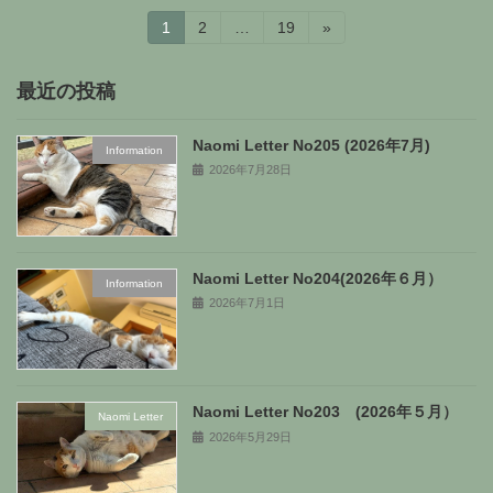
投
固
固
固
1
2
…
19
»
定
定
定
稿
ペ
ペ
ペ
ー
ー
ー
最近の投稿
の
ジ
ジ
ジ
ペ
Naomi Letter No205 (2026年7月)
Information
2026年7月28日
ー
ジ
送
Naomi Letter No204(2026年６月）
り
Information
2026年7月1日
Naomi Letter No203 (2026年５月）
Naomi Letter
2026年5月29日