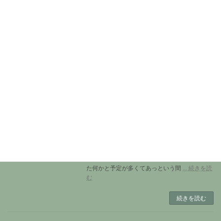
Ciao a tutti! 日本はまだ梅雨の真っ只中かと思わ
れますが、皆さま、いかがお過ごしですか？ こ
ちらは大猛暑ではありますが、愛猫ミルタの食
欲が衰えることもなく、私たちはお陰様で元気
です。 日本で暮らしている次男は
... 続きを読
む
続きを読む
Naomi Letter No203 (2026年５月）
Naomi Letter
2026年5月29日
Ciao a tutti! 皆さま、如何お過ごしですか？つい
先日まで『朝晩寒くて・・』なんて言っていた
と思ったら突如真夏の陽気となり、我が家のミ
ルタも伸びております。 早速ですが、今月もま
た何かと予定が多くてあっという間
... 続きを読
む
続きを読む