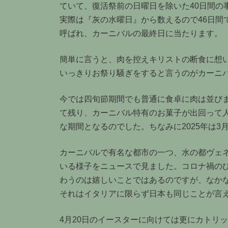
ていて、復活祭前の日曜日を除いた40日間の
実際は『灰の水曜日』から数えるので46日間
呼ばれ、カーニバルの最終日に当たります。
簡単に言うと、肉を控えキリストの断食に想
いっきりお祭り騒ぎをすると言うのがカーニ
今では四旬節期間でも普通に食卓に肉は並び
て残り、カーニバル特有のお菓子が出回って
な期間となるのでした。ちなみに2025年は
カーニバルで有名な都市の一つ、水の都ヴェ
いる様子をニュースで見ました。コロナ禍の
わうのは嬉しいことではあるのですが、なか
それはイタリアに限らず日本も同じことが言
4月20日のイースターに向けては更にカトリ