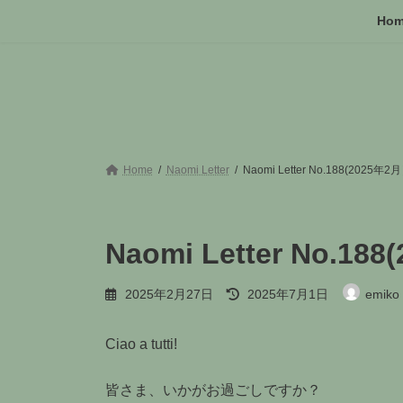
コ
ナ
Ho
ン
ビ
テ
ゲ
ン
ー
ツ
シ
へ
ョ
ス
ン
キ
に
ッ
移
Home
Naomi Letter
Naomi Letter No.188(2025年2
プ
動
Naomi Letter No.18
最
2025年2月27日
2025年7月1日
emiko
終
更
新
Ciao a tutti!
日
時
:
皆さま、いかがお過ごしですか？