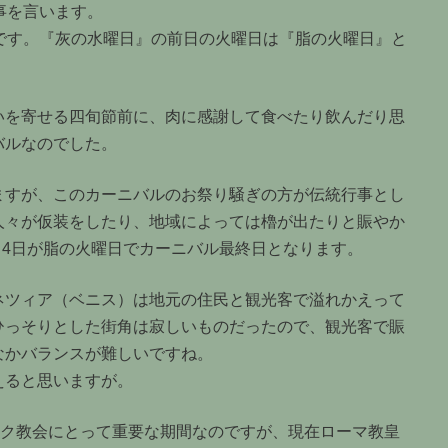
事を言います。
です。『灰の水曜日』の前日の火曜日は『脂の火曜日』と
いを寄せる四旬節前に、肉に感謝して食べたり飲んだり思
バルなのでした。
ますが、このカーニバルのお祭り騒ぎの方が伝統行事とし
人々が仮装をしたり、地域によっては櫓が出たりと賑やか
3月4日が脂の火曜日でカーニバル最終日となります。
ネツィア（ベニス）は地元の住民と観光客で溢れかえって
ひっそりとした街角は寂しいものだったので、観光客で賑
なかバランスが難しいですね。
えると思いますが。
ック教会にとって重要な期間なのですが、現在ローマ教皇