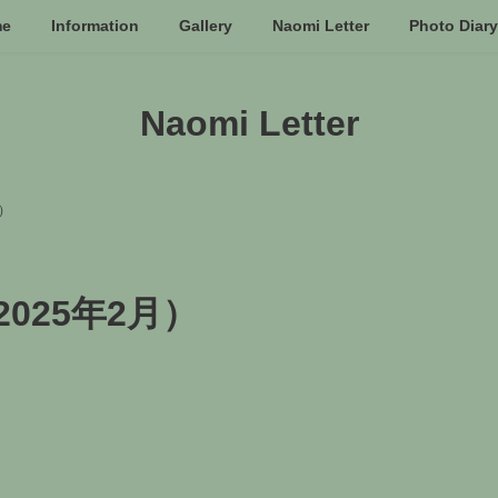
me
Information
Gallery
Naomi Letter
Photo Diary
Naomi Letter
月）
8(2025年2月）