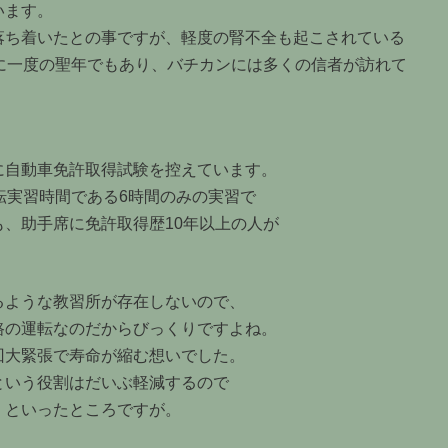
います。
落ち着いたとの事ですが、軽度の腎不全も起こされている
に一度の聖年でもあり、バチカンには多くの信者が訪れて
に自動車免許取得試験を控えています。
転実習時間である6時間のみの実習で
、助手席に免許取得歴10年以上の人が
るような教習所が存在しないので、
路の運転なのだからびっくりですよね。
回大緊張で寿命が縮む想いでした。
という役割はだいぶ軽減するので
・といったところですが。