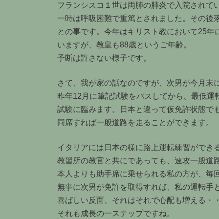
フランシスコ１世は両肺の肺炎で入院されて
一時は呼吸困難で重篤とされました。その後
との事です。今年はキリスト教において25年
いますが、教皇も88歳というご年齢。
予断は許さない様子です。
さて、我が家の話なのですが、次男が今月末
昨年12月に筆記試験をパスしてから、最低運
試験に臨みます。日本と違って仮免許状態でも
同席すれば一般道路を走ることができます。
イタリアには日本の様に路上運転練習ができ
教習所の教官と共にであっても、速攻一般道
本人よりも助手席に乗せられる私の方が、毎
無事に次男が免許を取得すれば、私の運転手
喜ばしい反面、それはそれで心配も増える・
それも成長の一ステップですね。