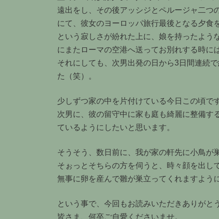
遠出をし、その後アッシジとペルージャ二つ
にて、彼女のヨーロッパ旅行最後となる夕食
という寂しさが紛れた上に、娘を持ったような
にまたローマの空港へ送ってお別れする時に
それにしても、次男出発の日から3日間連続で約4
た（笑）。
少しずつ家の中を片付けている今日この頃で
次男に、彼の留守中に家も庭も綺麗に整備す
ているようにしたいと思います。
そうそう、数日前に、我が家の軒先に小鳥が
そぉっとそちらの方を伺うと、時々顔を出し
無事に卵を産んで雛が巣立ってくれますよう
という事で、今回もお読みいただきありがと
皆さま、何卒ご自愛くださいませ。