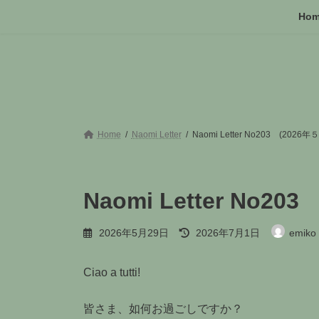
コ
ナ
Ho
ン
ビ
テ
ゲ
ン
ー
ツ
シ
へ
ョ
ス
ン
キ
に
ッ
移
Home
Naomi Letter
Naomi Letter No203 (2026
プ
動
Naomi Letter No2
最
2026年5月29日
2026年7月1日
emiko
終
更
新
Ciao a tutti!
日
時
:
皆さま、如何お過ごしですか？