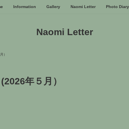
me
Information
Gallery
Naomi Letter
Photo Diary
Naomi Letter
年５月）
03 (2026年５月）