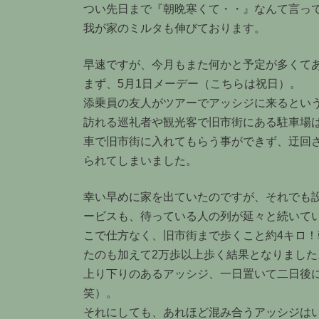
つい先日まで『朝晩寒くて・・』なんて言っ
我が家のミルタも伸びております。
早速ですが、今月もまた何かと予定が多くて
まず、5月1日メーデー（こちらは祝日）。
添乗員の友人がツアーでアッシジに来るとい
訪れる巡礼者や観光客で旧市街にある駐車場
車で旧市街に入れてもらう事ができず、迂回
られてしまいました。
幸い早めに家を出ていたのですが、それでも
ービスも、待っている人の列が延々と続いて
こで仕方なく、旧市街まで歩くこと約4キロ
たのも加えて2万歩以上歩く結果となりました
上り下りのあるアッシジ、一日置いて二日後
笑）。
それにしても、あれほど混み合うアッシジは