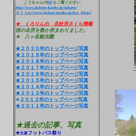
こうちゃんの
HP
もご覧ください
http://www.hokuto-kanko.jp/sakura/
ｈｔｔtp://www.hokuto-kanko.jp/free_blogs/
★
くろりんの 北杜市さくら情報
桜の名所を数か所まわりました。
★ 八ヶ岳観光圏
★２０２０年のトップページ写真
★２０１９年のトップページ写真
★２０１８年のトップページ写真
★２０１７年のトップページ写真
★２０１６年のトップページ写真
★２０１５年のトップページ写真
★２０１４年のトップページ写真
★２０１３年のトップページ写真
★
２０１２年のトップページ写真
★２０１１年のトップページ写真
★過去の記事、写真
★
フットパス祭り
大泉