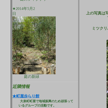
★2014年5月2
上の写真は
日
ミツクリ
庭の新緑
近隣情報
★町屋歩らり館
大泉町町屋で地域振興のため頑張って
いるグループの活動です。