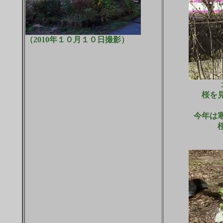
（2010年１０月１０日撮影）
桜を
今
年は