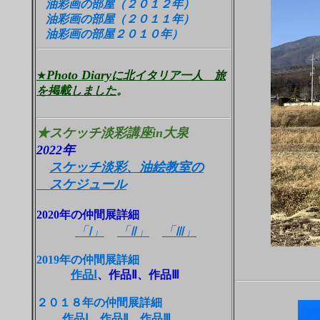
油彩画の部屋（２０１２年）
油彩画の部屋（２０１１年）
油彩画の部屋２０１０年）
Photo Diary
★
に北イタリア一人 旅
を掲載しました
。
★スケッチ淡彩講座in大泉
2022年
スケッチ淡彩、油絵教室の
スケジュール
2020年の仲間展詳細
「Ⅰ」
「Ⅱ」
「Ⅲ」
2019年の仲間展詳細
作品Ⅰ
、作品Ⅱ、作品Ⅲ
２０１８年の仲間展詳細
作品Ⅰ
、
作品Ⅱ
、
作品Ⅲ