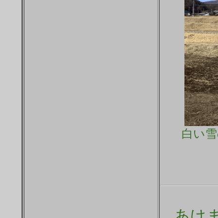
白い雪
あけ