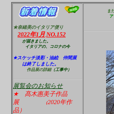
ま
ア
★奈緒美のイタリア便り
2022年1月
NO.152
が届きました。
イタリアの、コロナの今
★スケッチ淡彩・油絵 仲間展
は終了しました。
作品展の詳細
（工事中）
展覧会のお知らせ
★ 髙木惠美子
作品
展
2020年作
（
品）