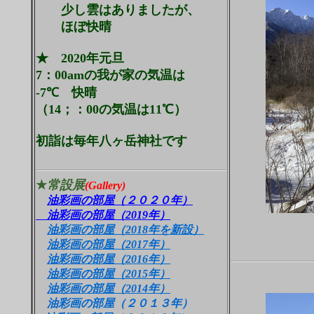
少し雲はありましたが、
ほぼ快晴
★ 2020年元旦
7：00amの我が家の気温は
-7℃ 快晴
（14；：00の気温は11℃
）
初詣は毎年八ヶ岳神社です
★
常設展
(Gallery)
油彩画の部屋（２０２０年）
油彩画の部屋（2019年）
油彩画の部屋（2018年を新設）
油彩画の部屋（2017年
）
油彩画の部屋（2016年）
油彩画の部屋（2015年）
油彩画の部屋（2014年）
油彩画の部屋（２０１３年）