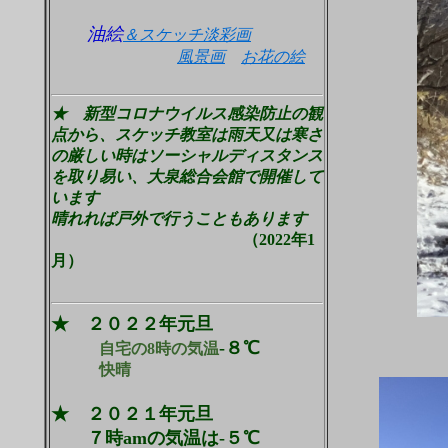
まずはＷｅｂで開催中
油絵
＆スケッチ淡彩画
風景画
お花の絵
★ 新型コロナウイルス感染防止の観
点から、スケッチ教室は雨天又は寒さ
の厳しい時はソーシャルディスタンス
を取り易い、大泉総合会館で開催して
います
晴れれば戸外で行うこともあります
（2022年1
月）
元旦
★ ２０２２年元旦
-８℃
自宅の8時の気温
快晴
快晴度
★ ２０２１年元旦
７時amの気温は-５℃