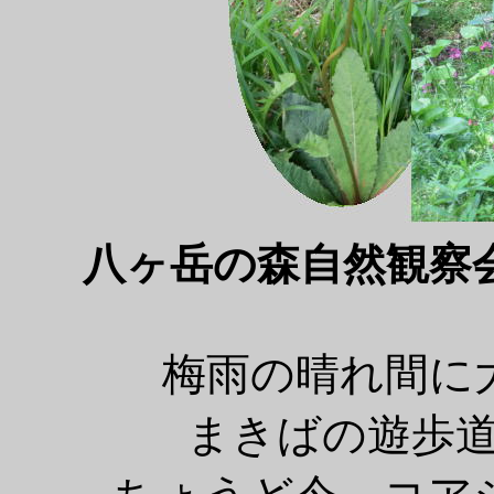
八ヶ岳の森自然観察
梅雨の晴れ間に
まきばの遊歩