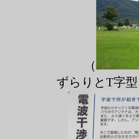
（
ずらりとT字