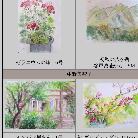
初秋の八ヶ岳
ゼラニウムの鉢 6号
谷戸城址から SM
中野美智子
虹のパン屋さん 6号
秋(ガマズミ・ダンコウバイ