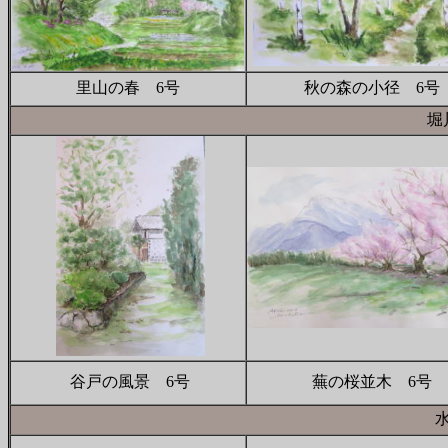
里山の春 6号
秋の森の小径 6号
堀
谷戸の風景 6号
蕪の桜並木 6号