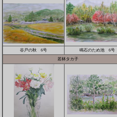
谷戸の秋 6号
鳴石のため池 6号
若林タカ子